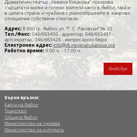
Драматичен театър „Невена Коканова“ покорява
сърцата на малки и големи зрители както в Ямбол, така и
в цялата страна, и чужбина с разнообразните в жанрово
отношение собствени спектакли.
Адрес:
8 600 гр. Ямбол, ул. "Г. С. Раковски" № 20
Тел./Факс:
046/663430 - директор; 046/663431 -
артсекретар; 046/663428 - импресарско бюро
Електронен адрес:
info@dt-nevenakokanova.org
Работно време:
9:00 ч. - 17:00 ч.
Фейсбук
Бързи връзки:
Карта на Ямбол
Транспорт
Община Ямбол
Министерство на туризма
Министерство на културата