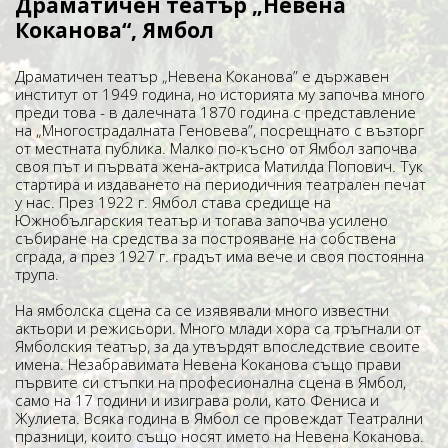
Драматичен театър „Невена
Коканова“, Ямбол
Драматичен театър „Невена Коканова” е държавен
институт от 1949 година, но историята му започва много
преди това - в далечната 1870 година с представление
на „Многострадалната Геновева”, посрещнато с възторг
от местната публика. Малко по-късно от Ямбол започва
своя път и първата жена-актриса Матилда Попович. Тук
стартира и издаването на периодичния театрален печат
у нас. През 1922 г. Ямбол става средище на
Южнобългарския театър и тогава започва усилено
събиране на средства за построяване на собствена
сграда, а през 1927 г. градът има вече и своя постоянна
трупа.
На ямболска сцена са се изявявали много известни
актьори и режисьори. Много млади хора са тръгнали от
Ямболския театър, за да утвърдят впоследствие своите
имена. Незабравимата Невена Коканова също прави
първите си стъпки на професионална сцена в Ямбол,
само на 17 години и изиграва роли, като Фениса и
Жулиета. Всяка година в Ямбол се провеждат Театрални
празници, които също носят името на Невена Коканова.