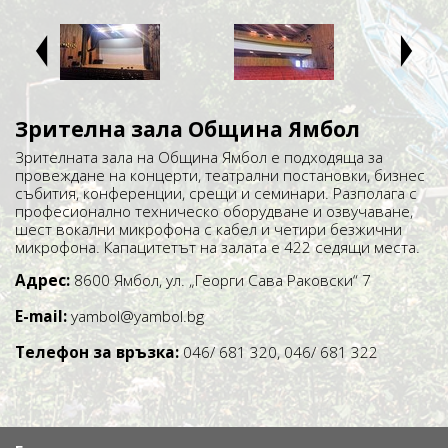
ţ
Ţ
Зрителна зала Община Ямбол
Зрителната зала на Община Ямбол е подходяща за
провеждане на концерти, театрални постановки, бизнес
събития, конференции, срещи и семинари. Разполага с
професионално техническо оборудване и озвучаване,
шест вокални микрофона с кабел и четири безжични
микрофона. Капацитетът на залата е 422 седящи места.
Адрес:
8600 Ямбол, ул. „Георги Сава Раковски“ 7
Е-mail:
yambol@yambol.bg
Tелефон за връзка:
046/ 681 320, 046/ 681 322