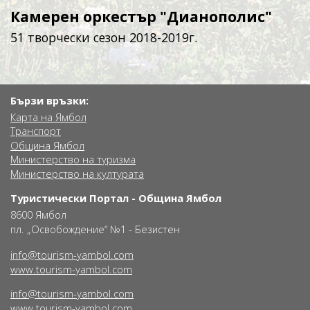
Камерен оркестър "Дианополис"
51 творчески сезон 2018-2019г.
Бързи връзки:
Карта на Ямбол
Транспорт
Община Ямбол
Министерство на туризма
Министерство на културата
Туристически Портал - Община Ямбол
8600 Ямбол
пл. „Освобождение“ №1 - Безистен
info@tourism-yambol.com
www.tourism-yambol.com
info@tourism-yambol.com
www.tourism-yambol.com