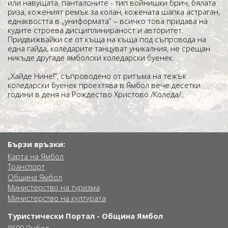
или навущата, панталоните - тип войнишки брич, бялата
риза, коженият ремък за колан, кожената шапка астраган,
еднаквостта в „униформата” – всичко това придава на
кудите строева дисциплинираност и авторитет.
Придвижвайки се от къща на къща под съпровода на
една гайда, коледарите танцуват уникалния, не срещан
никъде другаде ямболски коледарски буенек.
„Хайде Нине!”, съпроводено от ритъма на тежък
коледарски буенек проехтява в Ямбол вече десетки
години в деня на Рождество Христово /Коледа/.
Бързи връзки:
Карта на Ямбол
Транспорт
Община Ямбол
Министерство на туризма
Министерство на културата
Туристически Портал - Община Ямбол