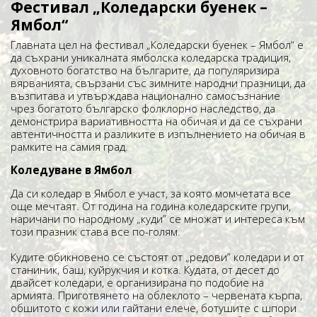
Фестивал „Коледарски буенек –
Ямбол“
Главната цел на фестивал „Коледарски буенек – Ямбол“ е
да съхрани уникалната ямболска коледарска традиция,
духовното богатство на българите, да популяризира
вярванията, свързани със зимните народни празници, да
възпитава и утвърждава национално самосъзнание
чрез богатото българско фолклорно наследство, да
демонстрира вариативността на обичая и да се съхрани
автентичността и разликите в изпълнението на обичая в
рамките на самия град.
Коледуване в Ямбол
Да си коледар в Ямбол е участ, за която момчетата все
още мечтаят. От година на година коледарските групи,
наричани по народному „куди” се множат и интереса към
този празник става все по-голям.
Кудите обикновено се състоят от „редови” коледари и от
станиник, баш, куйрукчия и котка. Кудата, от десет до
двайсет коледари, е организирана по подобие на
армията. Приготвянето на облеклото – червената кърпа,
обшитото с кожи или гайтани елече, ботушите с шпори