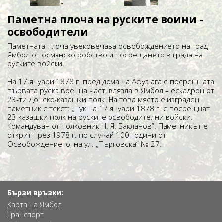
Паметна плоча на руските воини -
освободители
Паметната плоча увековечава освобождението на град
Ямбол от османско робство и посрещането в града на
руските войски.
На 17 януари 1878 г. пред дома на Афуз ага е посрещната
първата руска военна част, влязла в Ямбол – ескадрон от
23-ти Донско-казашки полк. На това място е изграден
паметник с текст: „Тук на 17 януари 1878 г. е посрещнат
23 казашки полк на руските освободителни войски.
Командуван от полковник Н. Я. Бакланов”. Паметникът е
открит през 1978 г. по случай 100 години от
Освобождението, на ул. „Търговска” № 27.
Бързи връзки:
Карта на Ямбол
Транспорт