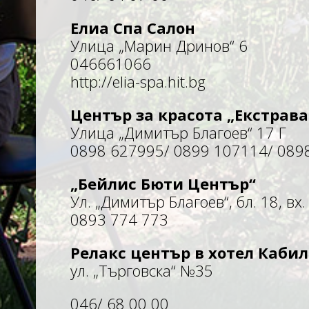
Елиа Спа Салон
Улица „Марин Дринов“ 6
046661066
http://elia-spa.hit.bg
Център за красота „Екстрава
Улица „Димитър Благоев“ 17 Г
0898 627995/ 0899 107114/ 089
„Бейлис Бюти Център
“
Ул.
„
Димитър Благоев“, бл. 18, вх. 
0893 774 773
Релакс център в хотел Кабил
ул.
„
Търговска“ №35
046/ 68 00 00