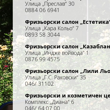
Улица „Преслав“ 30
0884 06 6941
Фризьорски салон „Естетика
Улица „Кара Кольо“ 7
0893 58 3044
Фризьорски салон „Казаблан
Улица „Индже войвода“ 1
0876 99 4575
Фризьорски салон „Лили Ль
Улица „Г.С. Раковски“ 35
046/ 31102
Фризьорски и козметичен це
Комплекс „Диана“ 6
046/ 64 07 00