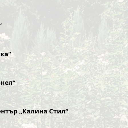
“
ка“
онел“
нтър „Калина Стил“