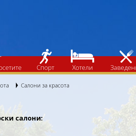
Ĳ
ʻ
ʷ
ʶ
осетите
Спорт
Хотели
Заведен
сота
Салони за красота
Ţ
ски салони: