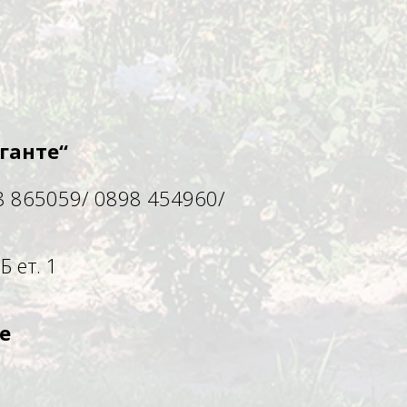
ганте“
8 865059/ 0898 454960/
Б ет. 1
е