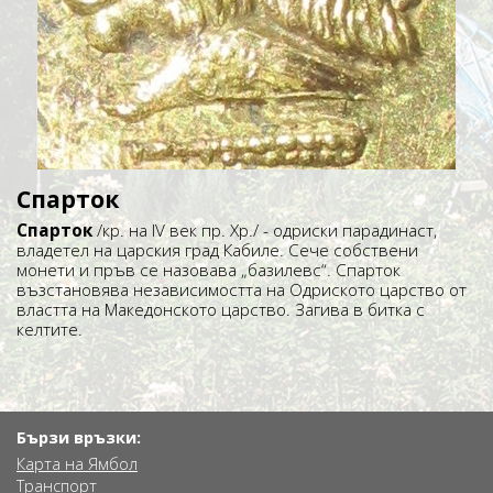
Спарток
Спарток
/кр. на IV век пр. Хр./ - одриски парадинаст,
владетел на царския град Кабиле. Сече собствени
монети и пръв се назовава „базилевс“. Спарток
възстановява независимостта на Одриското царство от
властта на Македонското царство. Загива в битка с
келтите.
Бързи връзки:
Карта на Ямбол
Транспорт