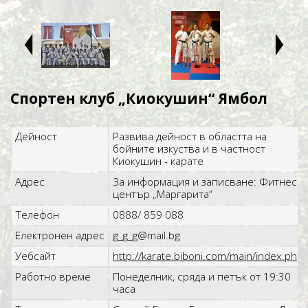
ţ
Ţ
Спортен клуб „Киокушин“ Ямбол
Дейност
Развива дейност в областта на
бойните изкуства и в частност
Киокушин - карате
Адрес
За информация и записване: Фитнес
център „Маргарита“
Телефон
0888/ 859 088
Електронен адрес
g_g_g@mail.bg
Уебсайт
http://karate.biboni.com/main/index.php
Работно време
Понеделник, сряда и петък от 19:30
часа