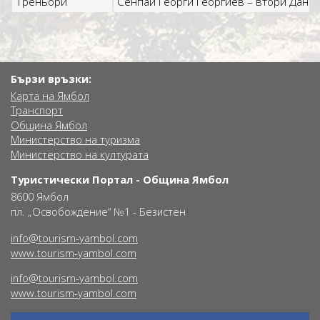
Треньори
Сенпай Георги Георгиев – втори Дан
Бързи връзки:
Карта на Ямбол
Транспорт
Община Ямбол
Министерство на туризма
Министерство на културата
Туристически Портал - Община Ямбол
8600 Ямбол
пл. „Освобождение“ №1 - Безистен
info@tourism-yambol.com
www.tourism-yambol.com
info@tourism-yambol.com
www.tourism-yambol.com