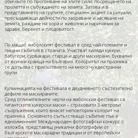
обичаите по прогонване на злите сили, посрещането на
пролетта и събуждането на земята. Затова и в
представянето на групите, специален акцент са ритуали,
пресъздаващи дейности по заораване и засяване на
земята, раждане на хора и животни и наричания за
здраве, берекет и плодовитост.
По мащаб ямболският фестивал е сред най-големите и
пищни събития в страната. Участват хиляди кукери,
бабугери, сурвакари, старци и други маскирани, буквално
от всички краища на България. Колоритът на празника
се допълва с присъствието на много чуждестранни
групи.
Кулминацията на фестивала е двудневното състезателно
дефиле на маскираните.
Сред отличителните черти на ямболския фестивал са
гигантските кукерски маски – страховити 3-метрови
съоръжения, които внасят неповторим колорит на
празника. Основното съпътстващо събитие пък е
едноименният Международен фотографски конкурс с
изложба, представящ уникални фотографии от
българските маскарадни традиции и от европейски