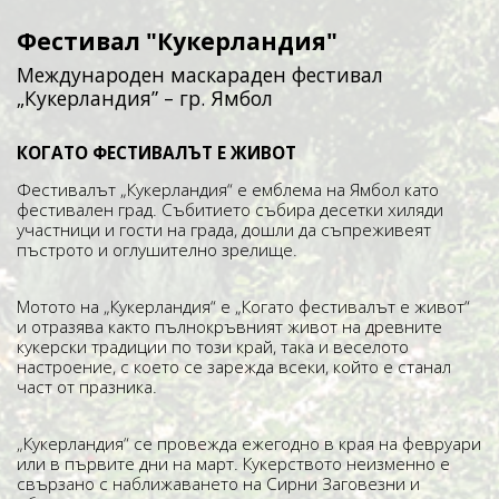
Фестивал "Кукерландия"
Международен маскараден фестивал
„Кукерландия” – гр. Ямбол
КОГАТО ФЕСТИВАЛЪТ Е ЖИВОТ
Фестивалът „Кукерландия“ е емблема на Ямбол като
фестивален град. Събитието събира десетки хиляди
участници и гости на града, дошли да съпреживеят
пъстрото и оглушително зрелище.
Мотото на „Кукерландия“ е „Когато фестивалът е живот“
и отразява както пълнокръвният живот на древните
кукерски традиции по този край, така и веселото
настроение, с което се зарежда всеки, който е станал
част от празника.
„Кукерландия“ се провежда ежегодно в края на февруари
или в първите дни на март. Кукерството неизменно е
свързано с наближаването на Сирни Заговезни и