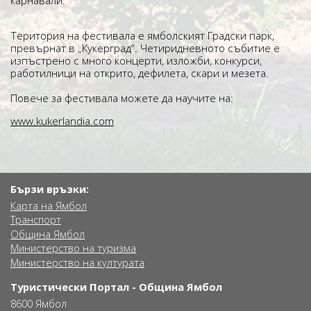
карнавали.
Територия на фестивала е ямболският Градски парк,
превърнат в „Кукерград“. Четиридневното събитие е
изпъстрено с много концерти, изложби, конкурси,
работилници на открито, дефилета, скари и мезета.
Повече за фестивала можете да научите на:
www.kukerlandia.com
Бързи връзки:
Карта на Ямбол
Транспорт
Община Ямбол
Министерство на туризма
Министерство на културата
Туристически Портал - Община Ямбол
8600 Ямбол