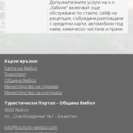
Допълнителните услуги на х-л
„Кабиле“ включват още
обслужване по стаите, сейф на
рецепция, събуждане,разплащане
с кредитни карти, автомобили под
наем, химическо чистене и пране.
Бързи връзки:
Карта на Ямбол
Транспорт
Община Ямбол
Министерство на туризма
Министерство на културата
Туристически Портал - Община Ямбол
8600 Ямбол
пл. „Освобождение“ №1 - Безистен
info@tourism-yambol.com