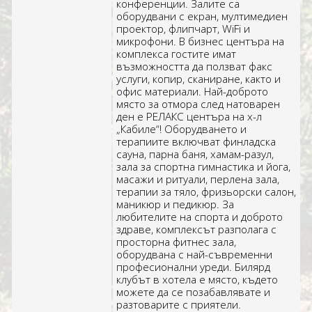
конференции. Залите са
оборудвани с екран, мултимедиен
проектор, флипчарт, WiFi и
микрофони. В бизнес центъра на
комплекса гостите имат
възможността да ползват факс
услуги, копир, сканиране, както и
офис материали. Най-доброто
място за отмора след натоварен
ден е РЕЛАКС центъра на х-л
„Кабиле“! Оборудването и
терапиите включват финладска
сауна, парна баня, хамам-разул,
зала за спортна гимнастика и йога,
масажи и ритуали, перлена зала,
терапии за тяло, фризьорски салон,
маникюр и педикюр. За
любителите на спорта и доброто
здраве, комплексът разполага с
просторна фитнес зала,
оборудвана с най-съвременни
професионални уреди. Билярд
клубът в хотела е място, където
можете да се позабавлявате и
разтоварите с приятели.