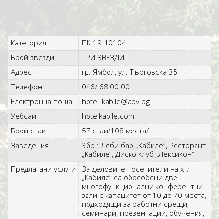
Категория
ПК-19-10104
Брой звезди
ТРИ ЗВЕЗДИ
Адрес
гр. Ямбол, ул. Търговска 35
Телефон
046/ 68 00 00
Електронна поща
hotel_kabile@abv.bg
Уебсайт
hotelkabile.com
Брой стаи
57 стаи/108 места/
Заведения
3бр.: Лоби бар „Кабиле“, Ресторант
„Кабиле“, Диско клуб „Лексикон“
Предлагани услуги
За деловите посетители на х-л
„Кабиле“ са обособени две
многофункционални конферентни
зали с капацитет от 10 до 70 места,
подходящи за работни срещи,
семинари, презентации, обучения,