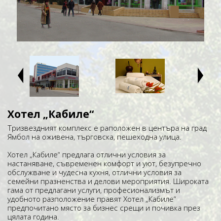
ţ
Ţ
Хотел „Кабиле“
Тризвездният комплекс е раположен в центъра на град
Ямбол на оживена, търговска, пешеходна улица.
Хотел „Кабиле“ предлага отлични условия за
настаняване, съвременен комфорт и уют, безупречно
обслужване и чудесна кухня, отлични условия за
семейни празненства и делови мероприятия. Широката
гама от предлагани услуги, професионализмът и
удобното разположение правят Хотел „Кабиле“
предпочитано място за бизнес срещи и почивка през
цялата година.