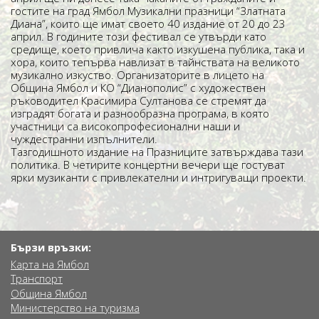
гостите на град Ямбол Музикални празници “Златната
Диана”, които ще имат своето 40 издание от 20 до 23
април. В годините този фестивал се утвърди като
средище, което привлича както изкушена публика, така и
хора, които тепърва навлизат в тайнствата на великото
музикално изкуство. Организаторите в лицето на
Община Ямбол и КО “Дианополис” с художествен
ръководител Красимира Султанова се стремят да
изградят богата и разнообразна програма, в която
участници са високопрофесионални наши и
чуждестранни изпълнители.
Тазгодишното издание на Празниците затвърждава тази
политика. В четирите концертни вечери ще гостуват
ярки музиканти с привлекателни и интригуващи проекти.
Бързи връзки:
Карта на Ямбол
Транспорт
Община Ямбол
Министерство на туризма