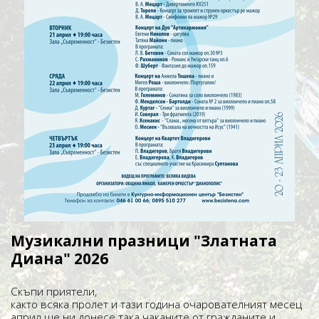
Музикални празници "Златната
Диана" 2026
Скъпи приятели,
както всяка пролет и тази година очарователният месец
април ще ни донесе така чаканите от гражданите и